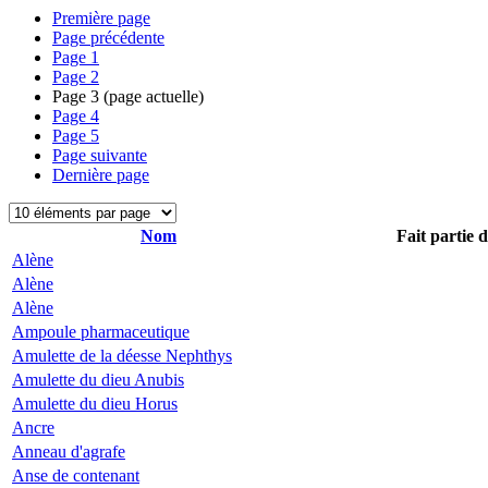
Première page
Page précédente
Page
1
Page
2
Page
3
(page actuelle)
Page
4
Page
5
Page suivante
Dernière page
Nom
Fait partie 
Alène
Alène
Alène
Ampoule pharmaceutique
Amulette de la déesse Nephthys
Amulette du dieu Anubis
Amulette du dieu Horus
Ancre
Anneau d'agrafe
Anse de contenant