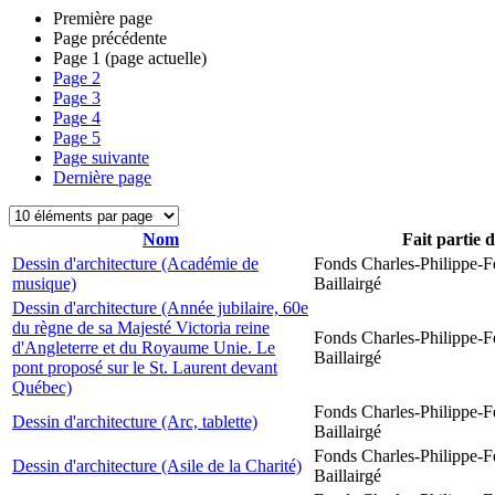
Première page
Page précédente
Page
1
(page actuelle)
Page
2
Page
3
Page
4
Page
5
Page suivante
Dernière page
Nom
Fait partie 
Dessin d'architecture (Académie de
Fonds Charles-Philippe-F
musique)
Baillairgé
Dessin d'architecture (Année jubilaire, 60e
du règne de sa Majesté Victoria reine
Fonds Charles-Philippe-F
d'Angleterre et du Royaume Unie. Le
Baillairgé
pont proposé sur le St. Laurent devant
Québec)
Fonds Charles-Philippe-F
Dessin d'architecture (Arc, tablette)
Baillairgé
Fonds Charles-Philippe-F
Dessin d'architecture (Asile de la Charité)
Baillairgé