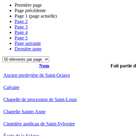
Première page
Page précédente
Page
1
(page actuelle)
Page
2
Page
3
Page
4
Page
5
Page suivante
Dernière page
Nom
Fait partie 
Ancien presbytère de Saint-Octave
Calvaire
Chapelle de procession de Saint-Louis
Chapelle Sainte-Anne
Cimetière anglican de Saint-Sylvestre
École de la Falaise