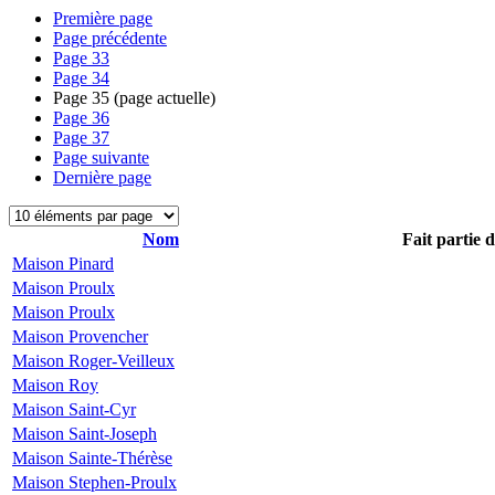
Première page
Page précédente
Page
33
Page
34
Page
35
(page actuelle)
Page
36
Page
37
Page suivante
Dernière page
Nom
Fait partie 
Maison Pinard
Maison Proulx
Maison Proulx
Maison Provencher
Maison Roger-Veilleux
Maison Roy
Maison Saint-Cyr
Maison Saint-Joseph
Maison Sainte-Thérèse
Maison Stephen-Proulx