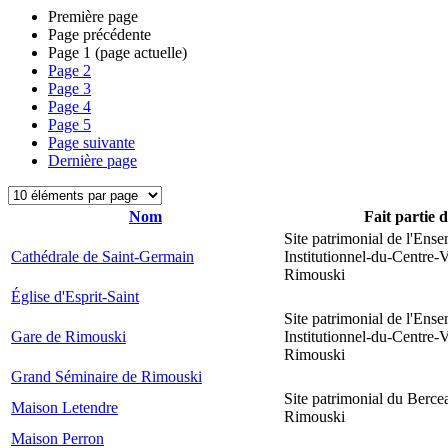
Première page
Page précédente
Page
1
(page actuelle)
Page
2
Page
3
Page
4
Page
5
Page suivante
Dernière page
Nom
Fait partie 
Site patrimonial de l'Ens
Cathédrale de Saint-Germain
Institutionnel-du-Centre-V
Rimouski
Église d'Esprit-Saint
Site patrimonial de l'Ens
Gare de Rimouski
Institutionnel-du-Centre-V
Rimouski
Grand Séminaire de Rimouski
Site patrimonial du Berce
Maison Letendre
Rimouski
Maison Perron