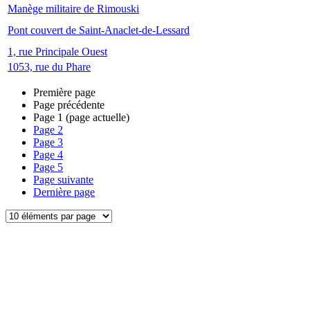
Manège militaire de Rimouski
Pont couvert de Saint-Anaclet-de-Lessard
1, rue Principale Ouest
1053, rue du Phare
Première page
Page précédente
Page
1
(page actuelle)
Page
2
Page
3
Page
4
Page
5
Page suivante
Dernière page