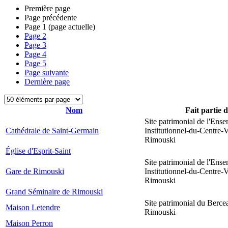
Première page
Page précédente
Page
1
(page actuelle)
Page
2
Page
3
Page
4
Page
5
Page suivante
Dernière page
Nom
Fait partie 
Site patrimonial de l'Ens
Cathédrale de Saint-Germain
Institutionnel-du-Centre-V
Rimouski
Église d'Esprit-Saint
Site patrimonial de l'Ens
Gare de Rimouski
Institutionnel-du-Centre-V
Rimouski
Grand Séminaire de Rimouski
Site patrimonial du Berce
Maison Letendre
Rimouski
Maison Perron