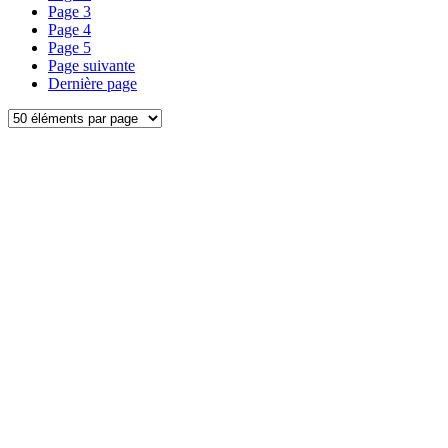
Page
3
Page
4
Page
5
Page suivante
Dernière page