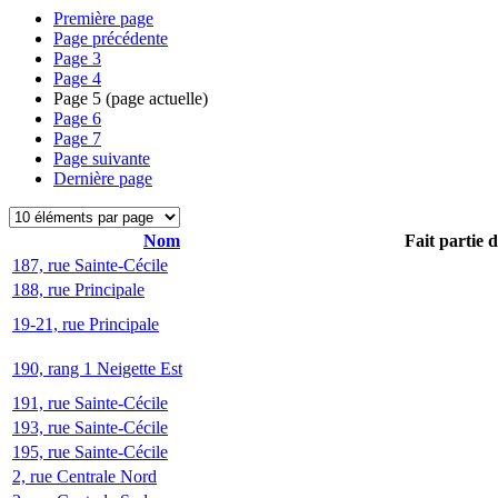
Première page
Page précédente
Page
3
Page
4
Page
5
(page actuelle)
Page
6
Page
7
Page suivante
Dernière page
Nom
Fait partie 
187, rue Sainte-Cécile
188, rue Principale
19-21, rue Principale
190, rang 1 Neigette Est
191, rue Sainte-Cécile
193, rue Sainte-Cécile
195, rue Sainte-Cécile
2, rue Centrale Nord