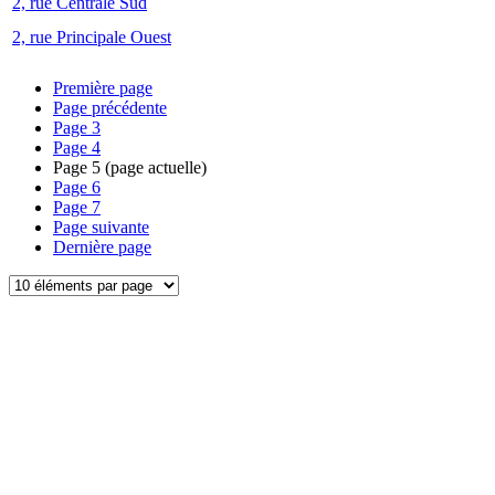
2, rue Centrale Sud
2, rue Principale Ouest
Première page
Page précédente
Page
3
Page
4
Page
5
(page actuelle)
Page
6
Page
7
Page suivante
Dernière page