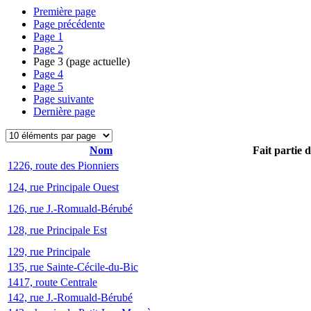
Première page
Page précédente
Page
1
Page
2
Page
3
(page actuelle)
Page
4
Page
5
Page suivante
Dernière page
Nom
Fait partie 
1226, route des Pionniers
124, rue Principale Ouest
126, rue J.-Romuald-Bérubé
128, rue Principale Est
129, rue Principale
135, rue Sainte-Cécile-du-Bic
1417, route Centrale
142, rue J.-Romuald-Bérubé