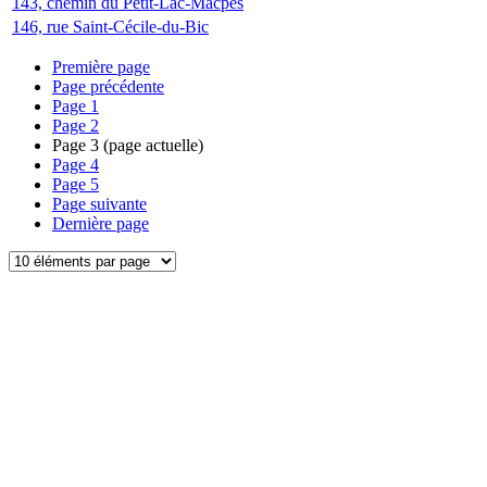
143, chemin du Petit-Lac-Macpès
146, rue Saint-Cécile-du-Bic
Première page
Page précédente
Page
1
Page
2
Page
3
(page actuelle)
Page
4
Page
5
Page suivante
Dernière page