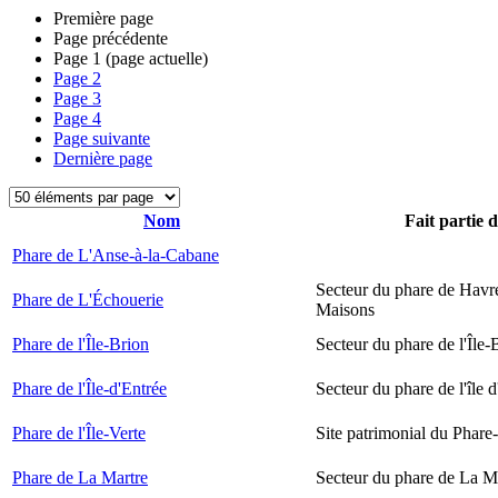
Première page
Page précédente
Page
1
(page actuelle)
Page
2
Page
3
Page
4
Page suivante
Dernière page
Nom
Fait partie 
Phare de L'Anse-à-la-Cabane
Secteur du phare de Havr
Phare de L'Échouerie
Maisons
Phare de l'Île-Brion
Secteur du phare de l'Île-
Phare de l'Île-d'Entrée
Secteur du phare de l'île 
Phare de l'Île-Verte
Site patrimonial du Phare-
Phare de La Martre
Secteur du phare de La M