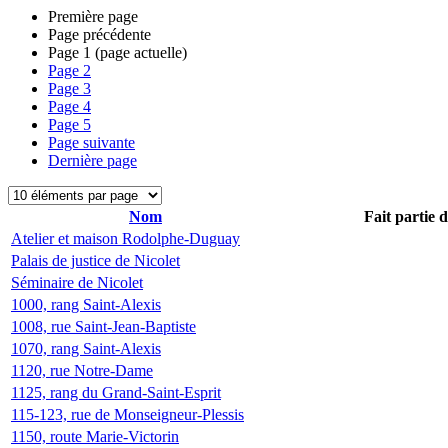
Première page
Page précédente
Page
1
(page actuelle)
Page
2
Page
3
Page
4
Page
5
Page suivante
Dernière page
Nom
Fait partie 
Atelier et maison Rodolphe-Duguay
Palais de justice de Nicolet
Séminaire de Nicolet
1000, rang Saint-Alexis
1008, rue Saint-Jean-Baptiste
1070, rang Saint-Alexis
1120, rue Notre-Dame
1125, rang du Grand-Saint-Esprit
115-123, rue de Monseigneur-Plessis
1150, route Marie-Victorin