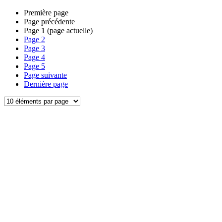
Première page
Page précédente
Page
1
(page actuelle)
Page
2
Page
3
Page
4
Page
5
Page suivante
Dernière page