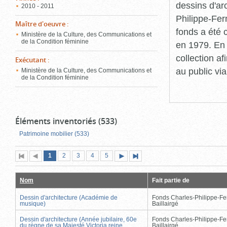
dessins d'ar
2010 - 2011
Philippe-Fer
Maître d'oeuvre
:
fonds a été c
Ministère de la Culture, des Communications et
de la Condition féminine
en 1979. En 
collection a
Exécutant
:
au public vi
Ministère de la Culture, des Communications et
de la Condition féminine
Éléments inventoriés (533)
Patrimoine mobilier (533)
Page
(page
Page
Page
Page
Page
1
Première
2
Page
3
4
5
Page
Dernière
actuelle)
page
précédente
suivante
page
Nom
Fait partie de
Dessin d'architecture (Académie de
Fonds Charles-Philippe-Fe
musique)
Baillairgé
Dessin d'architecture (Année jubilaire, 60e
Fonds Charles-Philippe-Fe
du règne de sa Majesté Victoria reine
Baillairgé