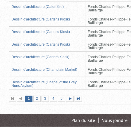
Dessin d'architecture (Calorifère)
Fonds Charles-Philippe-Fe
Baillairgé
Dessin d'architecture (Carter's Kiosk)
Fonds Charles-Philippe-Fe
Baillairgé
Dessin d'architecture (Carter's Kiosk)
Fonds Charles-Philippe-Fe
Baillairgé
Dessin d'architecture (Carter's Kiosk)
Fonds Charles-Philippe-Fe
Baillairgé
Dessin d'architecture (Carters Kiosk)
Fonds Charles-Philippe-Fe
Baillairgé
Dessin d'architecture (Champlain Market)
Fonds Charles-Philippe-Fe
Baillairgé
Dessin d'architecture (Chapel of the Grey
Fonds Charles-Philippe-Fe
Nuns Asylum)
Baillairgé
Page
(page
Page
Page
Page
Page
1
Première
2
Page
3
4
5
Page
Dernière
actuelle)
page
précédente
suivante
page
Plan du site
Nous joindre