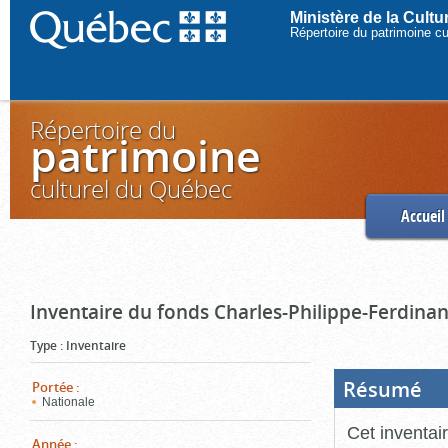
Ministère de la Cult
Répertoire du patrimoine c
Répertoire du
patrimoine
culturel du Québec
Accueil
Inventaire du fonds Charles-Philippe-Ferdinan
Type
:
Inventaire
Résumé
(Boi
Portée
:
ouve
Nationale
cliq
pou
Cet inventai
ferm
Année
: