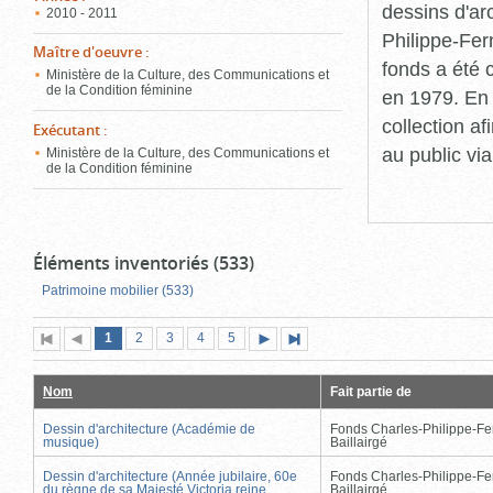
dessins d'ar
2010 - 2011
Philippe-Fer
Maître d'oeuvre
:
fonds a été c
Ministère de la Culture, des Communications et
de la Condition féminine
en 1979. En 
collection a
Exécutant
:
au public vi
Ministère de la Culture, des Communications et
de la Condition féminine
Éléments inventoriés (533)
Patrimoine mobilier (533)
Page
(page
Page
Page
Page
Page
1
Première
2
Page
3
4
5
Page
Dernière
actuelle)
page
précédente
suivante
page
Nom
Fait partie de
Dessin d'architecture (Académie de
Fonds Charles-Philippe-Fe
musique)
Baillairgé
Dessin d'architecture (Année jubilaire, 60e
Fonds Charles-Philippe-Fe
du règne de sa Majesté Victoria reine
Baillairgé