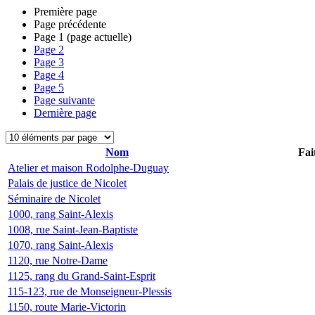
Première page
Page précédente
Page
1
(page actuelle)
Page
2
Page
3
Page
4
Page
5
Page suivante
Dernière page
Nom
Fai
Atelier et maison Rodolphe-Duguay
Palais de justice de Nicolet
Séminaire de Nicolet
1000, rang Saint-Alexis
1008, rue Saint-Jean-Baptiste
1070, rang Saint-Alexis
1120, rue Notre-Dame
1125, rang du Grand-Saint-Esprit
115-123, rue de Monseigneur-Plessis
1150, route Marie-Victorin