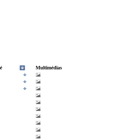
é
Multimédias