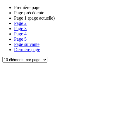
Première page
Page précédente
Page
1
(page actuelle)
Page
2
Page
3
Page
4
Page
5
Page suivante
Dernière page