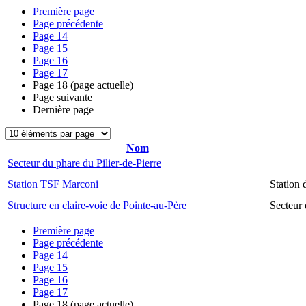
Première page
Page précédente
Page
14
Page
15
Page
16
Page
17
Page
18
(page actuelle)
Page suivante
Dernière page
Nom
Secteur du phare du Pilier-de-Pierre
Station TSF Marconi
Station
Structure en claire-voie de Pointe-au-Père
Secteur 
Première page
Page précédente
Page
14
Page
15
Page
16
Page
17
Page
18
(page actuelle)