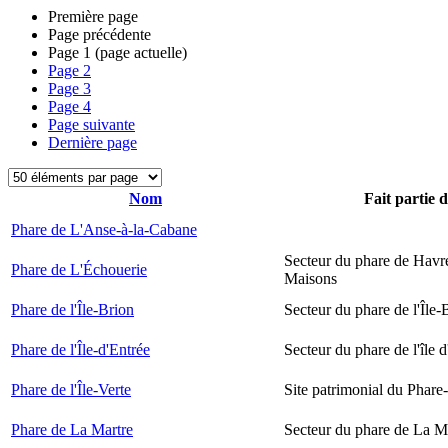
Première page
Page précédente
Page
1
(page actuelle)
Page
2
Page
3
Page
4
Page suivante
Dernière page
Nom
Fait partie 
Phare de L'Anse-à-la-Cabane
Secteur du phare de Havr
Phare de L'Échouerie
Maisons
Phare de l'Île-Brion
Secteur du phare de l'Île-
Phare de l'Île-d'Entrée
Secteur du phare de l'île 
Phare de l'Île-Verte
Site patrimonial du Phare-
Phare de La Martre
Secteur du phare de La M