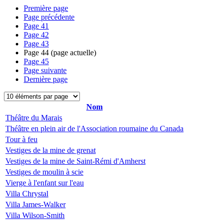
Première page
Page précédente
Page
41
Page
42
Page
43
Page
44
(page actuelle)
Page
45
Page suivante
Dernière page
Nom
Théâtre du Marais
Théâtre en plein air de l'Association roumaine du Canada
Tour à feu
Vestiges de la mine de grenat
Vestiges de la mine de Saint-Rémi d'Amherst
Vestiges de moulin à scie
Vierge à l'enfant sur l'eau
Villa Chrystal
Villa James-Walker
Villa Wilson-Smith