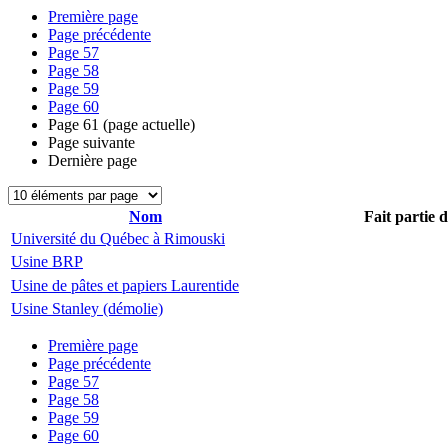
Première page
Page précédente
Page
57
Page
58
Page
59
Page
60
Page
61
(page actuelle)
Page suivante
Dernière page
Nom
Fait partie 
Université du Québec à Rimouski
Usine BRP
Usine de pâtes et papiers Laurentide
Usine Stanley (démolie)
Première page
Page précédente
Page
57
Page
58
Page
59
Page
60