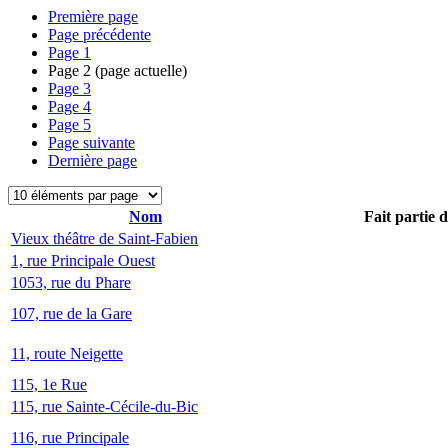
Première page
Page précédente
Page
1
Page
2
(page actuelle)
Page
3
Page
4
Page
5
Page suivante
Dernière page
Nom
Fait partie 
Vieux théâtre de Saint-Fabien
1, rue Principale Ouest
1053, rue du Phare
107, rue de la Gare
11, route Neigette
115, 1e Rue
115, rue Sainte-Cécile-du-Bic
116, rue Principale