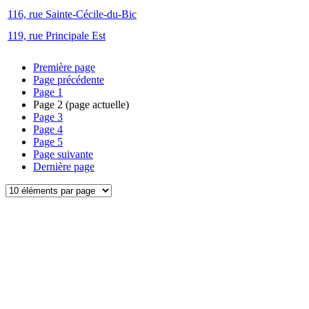
116, rue Sainte-Cécile-du-Bic
119, rue Principale Est
Première page
Page précédente
Page
1
Page
2
(page actuelle)
Page
3
Page
4
Page
5
Page suivante
Dernière page