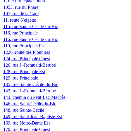
1, rue Principale Ouest
1053, rue du Phare
107, rue de la Gare
11, route Neigette
115, rue Sainte-Cécile-du-Bic
116, rue Principale
116, rue Sainte-Cécile-du-Bic
119, rue Principale Est
1226, route des Pionniers
124, rue Principale Ouest
126, rue J.-Romuald-Bérubé
128, rue Principale Est
129, rue Principale
135, rue Sainte-Cécile-du-Bic
142, rue J.-Romuald-Bérubé
143, chemin du Petit-Lac-Macpès
146, rue Saint-Cécile-du-Bic
148, rue Sainte-Cécile
149, rue Saint-Jean-Baptiste Est
169, rue Notre-Dame Est
170, rue Principale Ouest