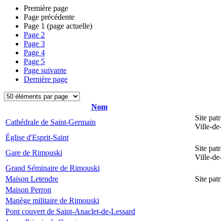
Première page
Page précédente
Page
1
(page actuelle)
Page
2
Page
3
Page
4
Page
5
Page suivante
Dernière page
Nom
Site pat
Cathédrale de Saint-Germain
Ville-d
Église d'Esprit-Saint
Site pat
Gare de Rimouski
Ville-d
Grand Séminaire de Rimouski
Maison Letendre
Site pa
Maison Perron
Manège militaire de Rimouski
Pont couvert de Saint-Anaclet-de-Lessard