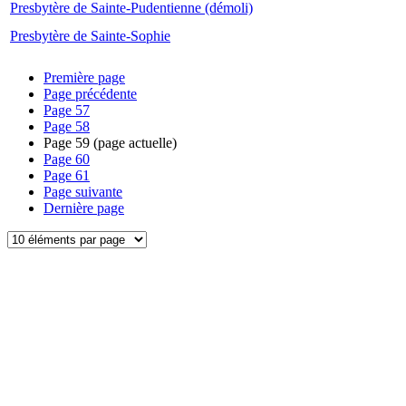
Presbytère de Sainte-Pudentienne (démoli)
Presbytère de Sainte-Sophie
Première page
Page précédente
Page
57
Page
58
Page
59
(page actuelle)
Page
60
Page
61
Page suivante
Dernière page