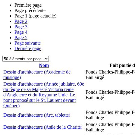
Première page
Page précédente
Page
1
(page actuelle)
Page
2
Page
3
Page
4
Page
5
Page suivante
Dernière page
Nom
Fait partie 
Dessin d'architecture (Académie de
Fonds Charles-Philippe-F
musique)
Baillairgé
Dessin d'architecture (Année jubilaire, 60e
du règne de sa Majesté Victoria reine
Fonds Charles-Philippe-F
d'Angleterre et du Royaume Unie. Le
Baillairgé
pont proposé sur le St. Laurent devant
Québec)
Fonds Charles-Philippe-F
Dessin d'architecture (Arc, tablette)
Baillairgé
Fonds Charles-Philippe-F
Dessin d'architecture (Asile de la Charité)
Baillairgé