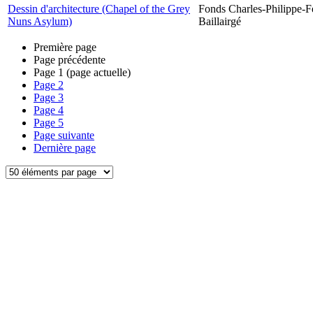
Dessin d'architecture (Chapel of the Grey
Fonds Charles-Philippe-F
Nuns Asylum)
Baillairgé
Première page
Page précédente
Page
1
(page actuelle)
Page
2
Page
3
Page
4
Page
5
Page suivante
Dernière page