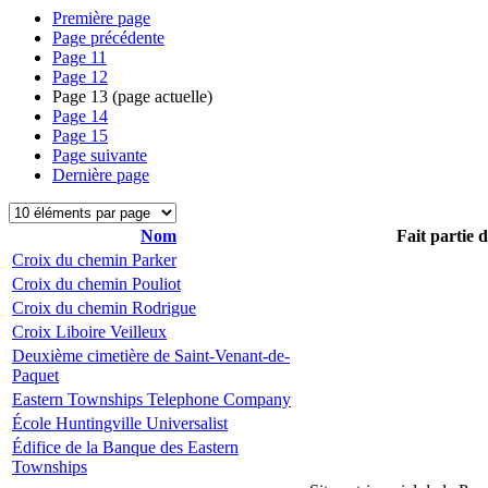
Première page
Page précédente
Page
11
Page
12
Page
13
(page actuelle)
Page
14
Page
15
Page suivante
Dernière page
Nom
Fait partie 
Croix du chemin Parker
Croix du chemin Pouliot
Croix du chemin Rodrigue
Croix Liboire Veilleux
Deuxième cimetière de Saint-Venant-de-
Paquet
Eastern Townships Telephone Company
École Huntingville Universalist
Édifice de la Banque des Eastern
Townships