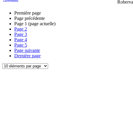
Roberva
Première page
Page précédente
Page
1
(page actuelle)
Page
2
Page
3
Page
4
Page
5
Page suivante
Dernière page