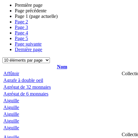
Première page
Page précédente
Page
1
(page actuelle)
Page
2
Page
3
Page
4
Page
5
Page suivante
Dernière page
Nom
Affûtoir
Collecti
Agrafe à double oeil
Agrégat de 32 monnaies
Agrégat de 6 monnaies
Aiguille
Aiguille
Aiguille
Aiguille
Aiguille
Collecti
Aiguille