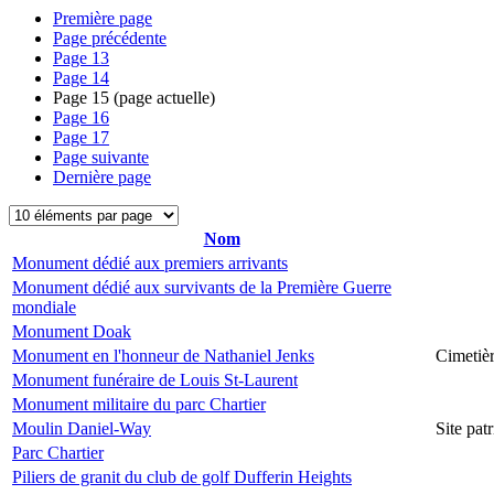
Première page
Page précédente
Page
13
Page
14
Page
15
(page actuelle)
Page
16
Page
17
Page suivante
Dernière page
Nom
Monument dédié aux premiers arrivants
Monument dédié aux survivants de la Première Guerre
mondiale
Monument Doak
Monument en l'honneur de Nathaniel Jenks
Cimetiè
Monument funéraire de Louis St-Laurent
Monument militaire du parc Chartier
Moulin Daniel-Way
Site pa
Parc Chartier
Piliers de granit du club de golf Dufferin Heights