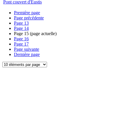
Pont couvert d'Eustis
Première page
Page précédente
Page
13
Page
14
Page
15
(page actuelle)
Page
16
Page
17
Page suivante
Dernière page