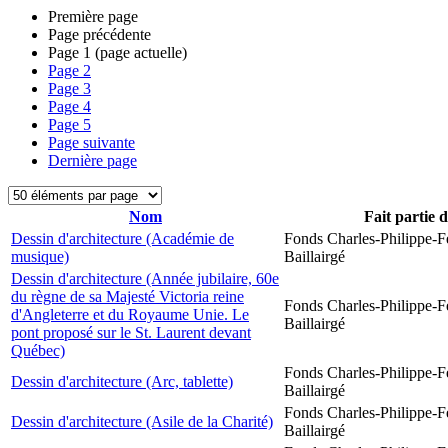
Première page
Page précédente
Page
1
(page actuelle)
Page
2
Page
3
Page
4
Page
5
Page suivante
Dernière page
Nom
Fait partie 
Dessin d'architecture (Académie de
Fonds Charles-Philippe-F
musique)
Baillairgé
Dessin d'architecture (Année jubilaire, 60e
du règne de sa Majesté Victoria reine
Fonds Charles-Philippe-F
d'Angleterre et du Royaume Unie. Le
Baillairgé
pont proposé sur le St. Laurent devant
Québec)
Fonds Charles-Philippe-F
Dessin d'architecture (Arc, tablette)
Baillairgé
Fonds Charles-Philippe-F
Dessin d'architecture (Asile de la Charité)
Baillairgé