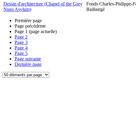
Dessin d'architecture (Chapel of the Grey
Fonds Charles-Philippe-F
Nuns Asylum)
Baillairgé
Première page
Page précédente
Page
1
(page actuelle)
Page
2
Page
3
Page
4
Page
5
Page suivante
Dernière page