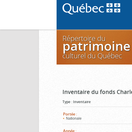
Répertoire du
patrimoine
culturel du Québec
Inventaire du fonds Charl
Type
:
Inventaire
Portée
:
Nationale
Année
: