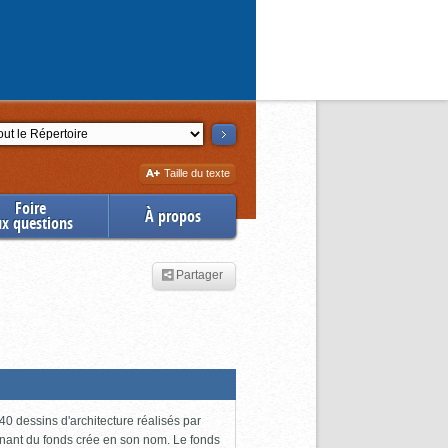
ction
Augmenter
Taille du texte
la
Foire
À propos
ux questions
Partager
0 dessins d'architecture réalisés par
enant du fonds crée en son nom. Le fonds