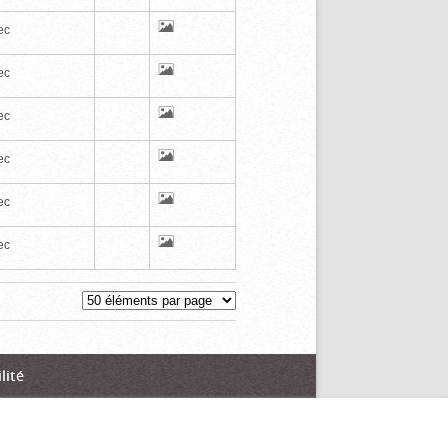
ec
ec
ec
ec
ec
ec
lité