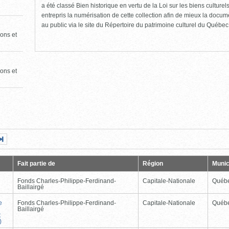
a été classé Bien historique en vertu de la Loi sur les biens culture
entrepris la numérisation de cette collection afin de mieux la docume
au public via le site du Répertoire du patrimoine culturel du Québec
ons et
ons et
Page
Dernière
nte
page
Fait partie de
Région
Munic
Fonds Charles-Philippe-Ferdinand-
Capitale-Nationale
Québ
Baillairgé
e
Fonds Charles-Philippe-Ferdinand-
Capitale-Nationale
Québ
Baillairgé
t
)