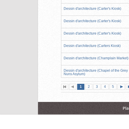
Dessin d'architecture (Carter's Kiosk)
Dessin d'architecture (Carter's Kiosk)
Dessin d'architecture (Carter's Kiosk)
Dessin d'architecture (Carters Kiosk)
Dessin d'architecture (Champlain Market)
Dessin d'architecture (Chapel of the Grey
Nuns Asylum)
Page
(page
Page
Page
Page
Page
1
Première
2
Page
3
4
5
actuelle)
page
précédente
suiva
Pla