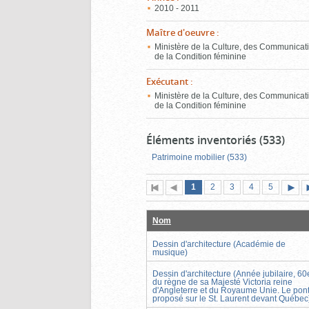
2010 - 2011
Maître d'oeuvre
:
Ministère de la Culture, des Communicati
de la Condition féminine
Exécutant
:
Ministère de la Culture, des Communicati
de la Condition féminine
Éléments inventoriés (533)
Patrimoine mobilier (533)
Page
(page
Page
Page
Page
Page
1
Première
2
Page
3
4
5
actuelle)
page
précédente
suiva
Nom
Dessin d'architecture (Académie de
musique)
Dessin d'architecture (Année jubilaire, 60
du règne de sa Majesté Victoria reine
d'Angleterre et du Royaume Unie. Le pon
proposé sur le St. Laurent devant Québec