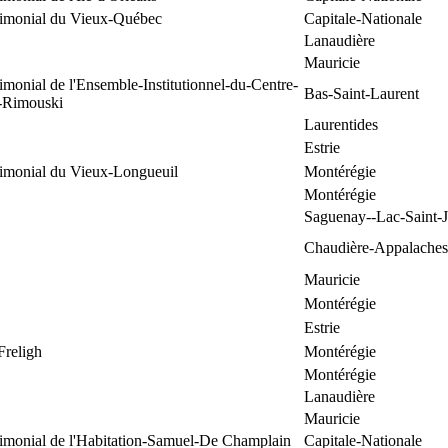
trimonial du Vieux-Québec
Capitale-Nationale
Lanaudière
Mauricie
rimonial de l'Ensemble-Institutionnel-du-Centre-
Bas-Saint-Laurent
e-Rimouski
Laurentides
Estrie
rimonial du Vieux-Longueuil
Montérégie
Montérégie
Saguenay--Lac-Saint-
Chaudière-Appalaches
Mauricie
Montérégie
Estrie
Freligh
Montérégie
Montérégie
Lanaudière
Mauricie
rimonial de l'Habitation-Samuel-De Champlain
Capitale-Nationale