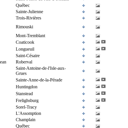
Québec
Sainte-Julienne
Trois-Rivières
Rimouski
Mont-Tremblant
Coaticook
Longueuil
Saint-Césaire
Jean
Roberval
Saint-Antoine-de-l'Isle-aux-
Grues
Sainte-Anne-de-la-Pérade
Huntingdon
Stanstead
Frelighsburg
Sorel-Tracy
L'Assomption
Champlain
Québec