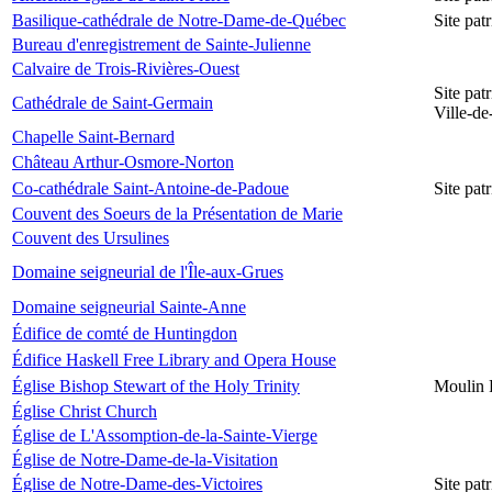
Basilique-cathédrale de Notre-Dame-de-Québec
Site pa
Bureau d'enregistrement de Sainte-Julienne
Calvaire de Trois-Rivières-Ouest
Site pat
Cathédrale de Saint-Germain
Ville-d
Chapelle Saint-Bernard
Château Arthur-Osmore-Norton
Co-cathédrale Saint-Antoine-de-Padoue
Site pat
Couvent des Soeurs de la Présentation de Marie
Couvent des Ursulines
Domaine seigneurial de l'Île-aux-Grues
Domaine seigneurial Sainte-Anne
Édifice de comté de Huntingdon
Édifice Haskell Free Library and Opera House
Église Bishop Stewart of the Holy Trinity
Moulin 
Église Christ Church
Église de L'Assomption-de-la-Sainte-Vierge
Église de Notre-Dame-de-la-Visitation
Église de Notre-Dame-des-Victoires
Site pat