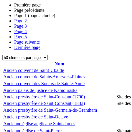
Première page
Page précédente
Page
1
(page actuelle)
Page
2
Page
3
Page
4
Page
5
Page suivante
Dernière page
Nom
Ancien couvent de Saint-Ubalde
Ancien couvent de Sainte-Anne-des-Plaines
Ancien couvent des Soeurs-de-Sainte-Anne
Ancien palais de justice de Kamouraska
Ancien presbytère de Saint-Constant (1790)
Site des
Ancien presbytère de Saint-Constant (1833)
Site des
Ancien presbytère de Saint-Germain-de-Grantham
Ancien presbytère de Saint-Octave
Ancienne église anglicane Saint-James
Ancienne église de Saint-Pierre
Site pat