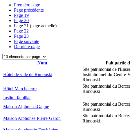
Première page
Page précédente
Page
19
Page
20
Page
21
(page actuelle)
Page
22
Page
23
Page suivante
Dernière page
Nom
Fait partie 
Site patrimonial de l'Ens
Hôtel de ville de Rimouski
Institutionnel-du-Centre-V
Rimouski
Site patrimonial du Berce
Hôtel Marcheterre
Rimouski
Institut familial
Site patrimonial du Berce
Maison Alphonse-Gagné
Rimouski
Site patrimonial du Berce
Maison Alphonse-Pierre-Garon
Rimouski
Maison du chemin Duchénier