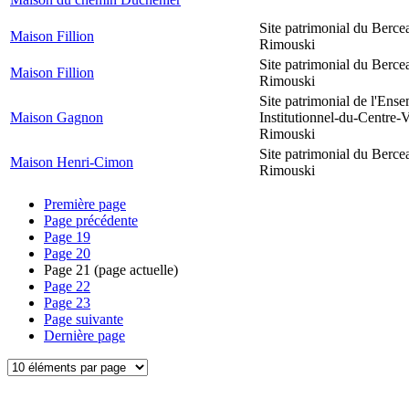
Site patrimonial du Berce
Maison Fillion
Rimouski
Site patrimonial du Berce
Maison Fillion
Rimouski
Site patrimonial de l'Ens
Maison Gagnon
Institutionnel-du-Centre-V
Rimouski
Site patrimonial du Berce
Maison Henri-Cimon
Rimouski
Première page
Page précédente
Page
19
Page
20
Page
21
(page actuelle)
Page
22
Page
23
Page suivante
Dernière page