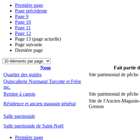
Première page
Page précédente
Page
9
Page
10
Page
11
Page
12
Page
13
(page actuelle)
Page suivante
Dernière page
Nom
Fait partie 
Quartier des guides
Site patrimonial de pêch
Quincallerie Normand Turcotte et Frère
inc.
Remise à canots
Site patrimonial de pêch
Site de l'Ancien-Magasin
Résidence et ancien magasin général
Grenon
Salle paroissiale
Salle paroissiale de Saint-Noël
Première page