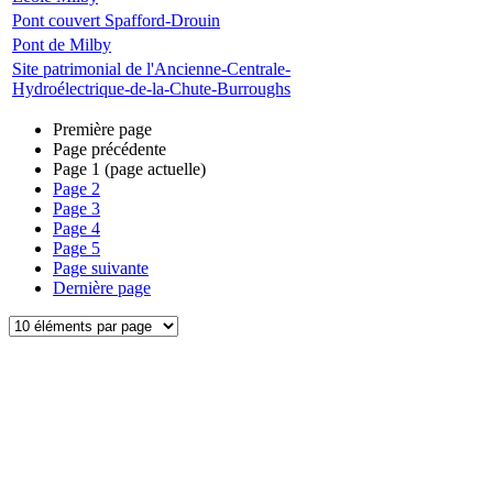
Pont couvert Spafford-Drouin
Pont de Milby
Site patrimonial de l'Ancienne-Centrale-
Hydroélectrique-de-la-Chute-Burroughs
Première page
Page précédente
Page
1
(page actuelle)
Page
2
Page
3
Page
4
Page
5
Page suivante
Dernière page