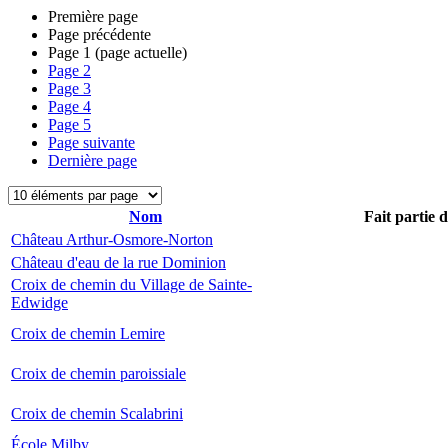
Première page
Page précédente
Page
1
(page actuelle)
Page
2
Page
3
Page
4
Page
5
Page suivante
Dernière page
Nom
Fait partie 
Château Arthur-Osmore-Norton
Château d'eau de la rue Dominion
Croix de chemin du Village de Sainte-
Edwidge
Croix de chemin Lemire
Croix de chemin paroissiale
Croix de chemin Scalabrini
École Milby