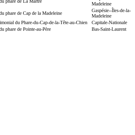
du phare de La Martre
Madeleine
Gaspésie--Îles-de-la-
 du phare de Cap de la Madeleine
Madeleine
rimonial du Phare-du-Cap-de-la-Tête-au-Chien
Capitale-Nationale
du phare de Pointe-au-Père
Bas-Saint-Laurent