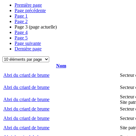
Première page
Page précédente
Page
1
Page
2
Page
3
(page actuelle)
Page
4
Page
5
Page suivante
Dernière page
Nom
Abri du criard de brume
Secteur
Abri du criard de brume
Secteur
Secteur 
Abri du criard de brume
Site pat
Abri du criard de brume
Secteur 
Abri du criard de brume
Secteur 
Abri du criard de brume
Site pat