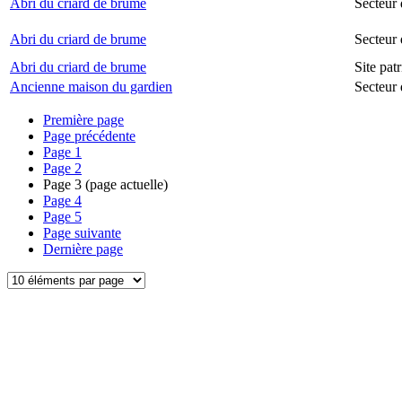
Abri du criard de brume
Secteur 
Abri du criard de brume
Secteur
Abri du criard de brume
Site pat
Ancienne maison du gardien
Secteur 
Première page
Page précédente
Page
1
Page
2
Page
3
(page actuelle)
Page
4
Page
5
Page suivante
Dernière page