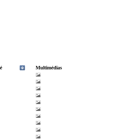
é
Multimédias