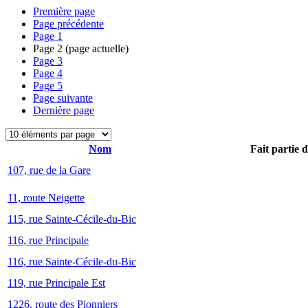
Première page
Page précédente
Page
1
Page
2
(page actuelle)
Page
3
Page
4
Page
5
Page suivante
Dernière page
Nom
Fait partie 
107, rue de la Gare
11, route Neigette
115, rue Sainte-Cécile-du-Bic
116, rue Principale
116, rue Sainte-Cécile-du-Bic
119, rue Principale Est
1226, route des Pionniers