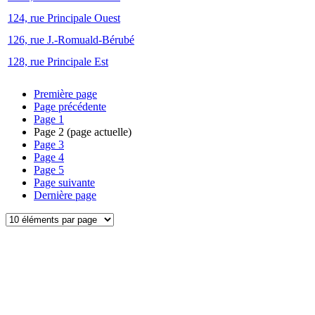
124, rue Principale Ouest
126, rue J.-Romuald-Bérubé
128, rue Principale Est
Première page
Page précédente
Page
1
Page
2
(page actuelle)
Page
3
Page
4
Page
5
Page suivante
Dernière page