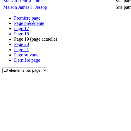
Maison Henri-Cimon
Site pa
Maison James-J.-Jessop
Site pa
Première page
Page précédente
Page
17
Page
18
Page
19
(page actuelle)
Page
20
Page
21
Page suivante
Dernière page