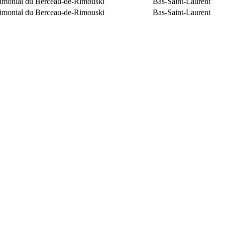
trimonial du Berceau-de-Rimouski
Bas-Saint-Laurent
trimonial du Berceau-de-Rimouski
Bas-Saint-Laurent