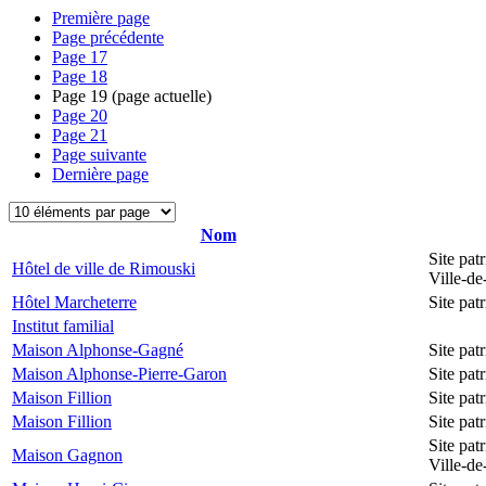
Première page
Page précédente
Page
17
Page
18
Page
19
(page actuelle)
Page
20
Page
21
Page suivante
Dernière page
Nom
Site pat
Hôtel de ville de Rimouski
Ville-d
Hôtel Marcheterre
Site pa
Institut familial
Maison Alphonse-Gagné
Site pa
Maison Alphonse-Pierre-Garon
Site pa
Maison Fillion
Site pa
Maison Fillion
Site pa
Site pat
Maison Gagnon
Ville-d