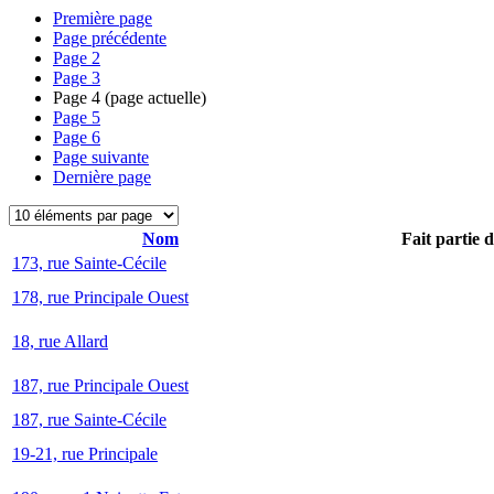
Première page
Page précédente
Page
2
Page
3
Page
4
(page actuelle)
Page
5
Page
6
Page suivante
Dernière page
Nom
Fait partie 
173, rue Sainte-Cécile
178, rue Principale Ouest
18, rue Allard
187, rue Principale Ouest
187, rue Sainte-Cécile
19-21, rue Principale