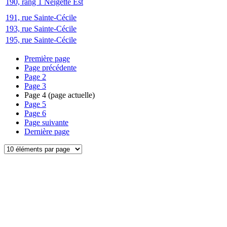
190, rang 1 Neigette Est
191, rue Sainte-Cécile
193, rue Sainte-Cécile
195, rue Sainte-Cécile
Première page
Page précédente
Page
2
Page
3
Page
4
(page actuelle)
Page
5
Page
6
Page suivante
Dernière page