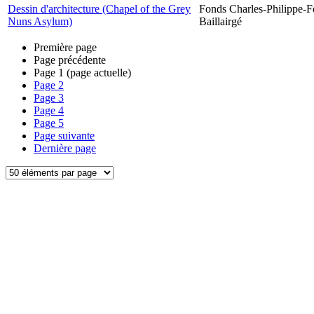
Dessin d'architecture (Chapel of the Grey
Fonds Charles-Philippe-F
Nuns Asylum)
Baillairgé
Première page
Page précédente
Page
1
(page actuelle)
Page
2
Page
3
Page
4
Page
5
Page suivante
Dernière page