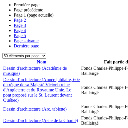
Première page
Page précédente
Page
1
(page actuelle)
Page
2
Page
3
Page
4
Page
5
Page suivante
Dernière page
Nom
Fait partie 
Dessin d'architecture (Académie de
Fonds Charles-Philippe-F
musique)
Baillairgé
Dessin d'architecture (Année jubilaire, 60e
du règne de sa Majesté Victoria reine
Fonds Charles-Philippe-F
d'Angleterre et du Royaume Unie. Le
Baillairgé
pont proposé sur le St. Laurent devant
Québec)
Fonds Charles-Philippe-F
Dessin d'architecture (Arc, tablette)
Baillairgé
Fonds Charles-Philippe-F
Dessin d'architecture (Asile de la Charité)
Baillairgé