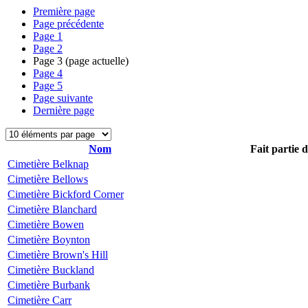
Première page
Page précédente
Page
1
Page
2
Page
3
(page actuelle)
Page
4
Page
5
Page suivante
Dernière page
Nom
Fait partie 
Cimetière Belknap
Cimetière Bellows
Cimetière Bickford Corner
Cimetière Blanchard
Cimetière Bowen
Cimetière Boynton
Cimetière Brown's Hill
Cimetière Buckland
Cimetière Burbank
Cimetière Carr