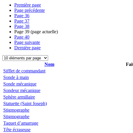
Première page
Page précédente
Page
36
Page
37
Page
38
Page
39
(page actuelle)
Page
40
Page suivante
Dernière page
Nom
Fai
Sifflet de commandant
Sonde à main
Sonde mécanique
Sondeur mécanique
Sphère armillaire
Statuette (Saint Joseph)
Stigmographe
Stigmographe
Taquet d’amarrage
Tête écraseuse