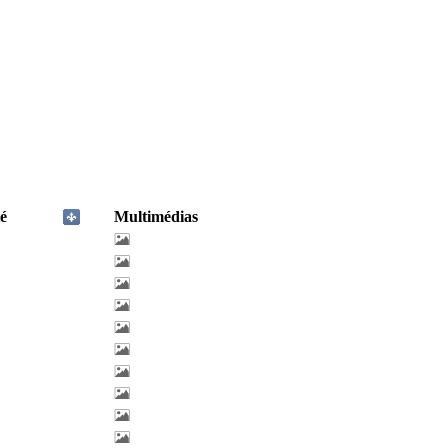
é
Multimédias