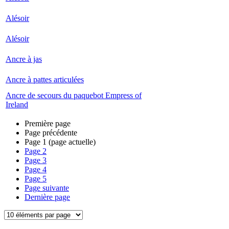
Alésoir
Alésoir
Ancre à jas
Ancre à pattes articulées
Ancre de secours du paquebot Empress of
Ireland
Première page
Page précédente
Page
1
(page actuelle)
Page
2
Page
3
Page
4
Page
5
Page suivante
Dernière page