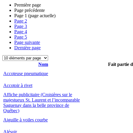
Première page
Page précédente
Page
1
(page actuelle)
Page
2
Page
3
Page
4
Page
5
Page suivante
Dernière page
Nom
Fait partie 
Accoteuse pneumatique
Accotoir à rivet
Affiche publicitaire (Croisières sur le
majestueux St. Laurent et l’incomparable
Saguenay dans la belle province de
Québec)
Aiguille à voiles courbe
Alésoir