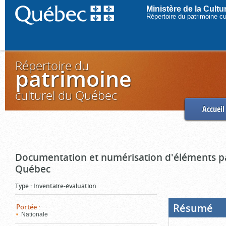
Ministère de la Cult
Répertoire du patrimoine c
Répertoire du
patrimoine
culturel du Québec
Accueil
Documentation et numérisation d'éléments pa
Québec
Type
:
Inventaire-évaluation
Résumé
(Boi
Portée
:
ouve
Nationale
cliq