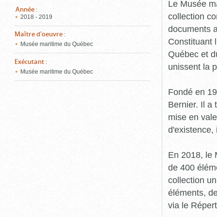
pou
Le Musée ma
ferm
Année
:
collection c
2018 - 2019
documents an
Maître d'oeuvre
:
Constituant 
Musée maritime du Québec
Québec et du
Exécutant
:
unissent la 
Musée maritime du Québec
Fondé en 19
Bernier. Il a
mise en vale
d'existence,
En 2018, le
de 400 éléme
collection u
éléments, de
via le Réper