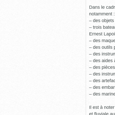
Dans le cadr
notamment :
– des objets
– trois batea
Ernest Lapoi
– des maque
– des outils 
– des instru
– des aides 
– des pièces
– des instru
– des artefa
– des embarc
– des marine
Il est à not
et fluviale 