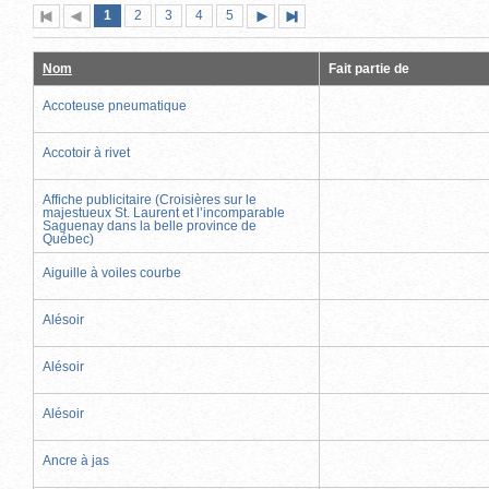
Page
(page
Page
Page
Page
Page
1
Première
2
Page
3
4
5
Page
Dernière
actuelle)
page
précédente
suivante
page
Nom
Fait partie de
Accoteuse pneumatique
Accotoir à rivet
Affiche publicitaire (Croisières sur le
majestueux St. Laurent et l’incomparable
Saguenay dans la belle province de
Québec)
Aiguille à voiles courbe
Alésoir
Alésoir
Alésoir
Ancre à jas