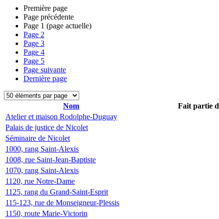
Première page
Page précédente
Page
1
(page actuelle)
Page
2
Page
3
Page
4
Page
5
Page suivante
Dernière page
Nom
Fait partie 
Atelier et maison Rodolphe-Duguay
Palais de justice de Nicolet
Séminaire de Nicolet
1000, rang Saint-Alexis
1008, rue Saint-Jean-Baptiste
1070, rang Saint-Alexis
1120, rue Notre-Dame
1125, rang du Grand-Saint-Esprit
115-123, rue de Monseigneur-Plessis
1150, route Marie-Victorin