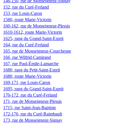
146-150, rue de Monseigneur-Signay
152, rue du Curé-Ferland
153, rue Louis-Caron
1580, route Marie-Victorin
160-162, rue de Monseigneur-Plessis
1610-1612, route Marie-Victorin
1625, rang du Grand-Saint-Esprit
164, rue du Curé-Ferland
165, rue de Monseigneur-Courchesne
166, rue Wilfrid-Camirand
167, rue Paul-Émile-Lamarche
1680, rang du Petit-Saint-Esprit
1680, route Marie-Victorin
169-171, rue Louis-Caron
1695, rang du Grand-Saint-Esprit
170-172, rue du Curé-Ferland
171, rue de Monseigneur-Plessis
1715, rue Saint-Jean-Baptiste
172-176, rue du Curé-Raimbault
173, rue de Monseigneur-Signay