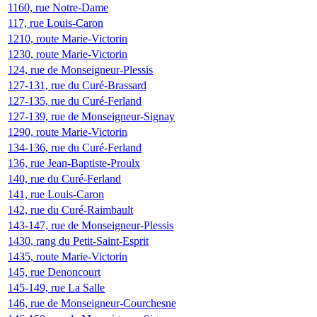
1160, rue Notre-Dame
117, rue Louis-Caron
1210, route Marie-Victorin
1230, route Marie-Victorin
124, rue de Monseigneur-Plessis
127-131, rue du Curé-Brassard
127-135, rue du Curé-Ferland
127-139, rue de Monseigneur-Signay
1290, route Marie-Victorin
134-136, rue du Curé-Ferland
136, rue Jean-Baptiste-Proulx
140, rue du Curé-Ferland
141, rue Louis-Caron
142, rue du Curé-Raimbault
143-147, rue de Monseigneur-Plessis
1430, rang du Petit-Saint-Esprit
1435, route Marie-Victorin
145, rue Denoncourt
145-149, rue La Salle
146, rue de Monseigneur-Courchesne