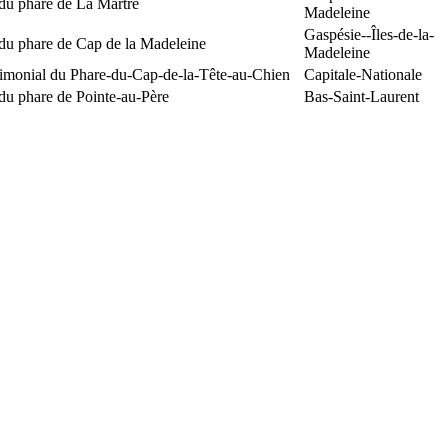
du phare de La Martre
Madeleine
Gaspésie--Îles-de-la-
 du phare de Cap de la Madeleine
Madeleine
rimonial du Phare-du-Cap-de-la-Tête-au-Chien
Capitale-Nationale
du phare de Pointe-au-Père
Bas-Saint-Laurent