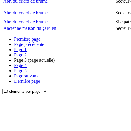
Abri du criard de brume
Secteur 
Abri du criard de brume
Secteur
Abri du criard de brume
Site pat
Ancienne maison du gardien
Secteur 
Première page
Page précédente
Page
1
Page
2
Page
3
(page actuelle)
Page
4
Page
5
Page suivante
Dernière page