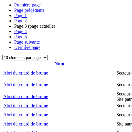
Première page
Page précédente
Page
1
Page
2
Page
3
(page actuelle)
Page
4
Page
5
Page suivante
Dernière page
Nom
Abri du criard de brume
Secteur
Abri du criard de brume
Secteur
Secteur 
Abri du criard de brume
Site pat
Abri du criard de brume
Secteur 
Abri du criard de brume
Secteur 
Abri du criard de brume
Site pat