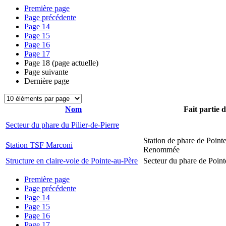
Première page
Page précédente
Page
14
Page
15
Page
16
Page
17
Page
18
(page actuelle)
Page suivante
Dernière page
Nom
Fait partie 
Secteur du phare du Pilier-de-Pierre
Station de phare de Pointe
Station TSF Marconi
Renommée
Structure en claire-voie de Pointe-au-Père
Secteur du phare de Point
Première page
Page précédente
Page
14
Page
15
Page
16
Page
17