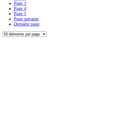
Page
3
Page
4
Page
5
Page suivante
Dernière page