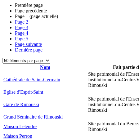
Première page
Page précédente
Page
1
(page actuelle)
Page
2
Page
3
Page
4
Page
5
Page suivante
Dernière page
Nom
Fait partie 
Site patrimonial de l'Ens
Cathédrale de Saint-Germain
Institutionnel-du-Centre-V
Rimouski
Église d'Esprit-Saint
Site patrimonial de l'Ens
Gare de Rimouski
Institutionnel-du-Centre-V
Rimouski
Grand Séminaire de Rimouski
Site patrimonial du Berce
Maison Letendre
Rimouski
Maison Perron