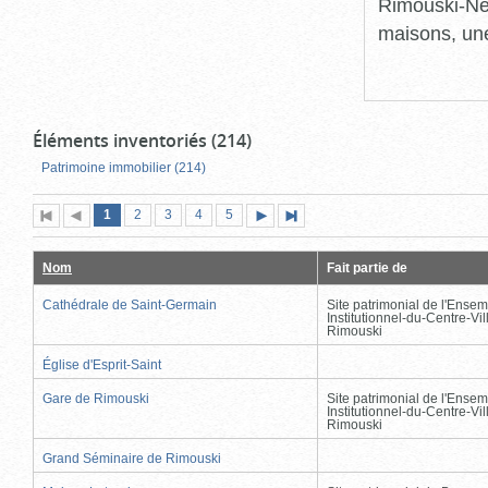
Rimouski-Nei
maisons, une
Éléments inventoriés (214)
Patrimoine immobilier (214)
Page
(page
Page
Page
Page
Page
1
Première
2
Page
3
4
5
Page
Dernière
actuelle)
page
précédente
suivante
page
Nom
Fait partie de
Cathédrale de Saint-Germain
Site patrimonial de l'Ensem
Institutionnel-du-Centre-Vil
Rimouski
Église d'Esprit-Saint
Gare de Rimouski
Site patrimonial de l'Ensem
Institutionnel-du-Centre-Vil
Rimouski
Grand Séminaire de Rimouski