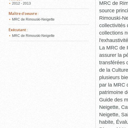
MRC de Rimou
2012 - 2013
source princ
Maître d'oeuvre
:
Rimouski-Nei
MRC de Rimouski-Neigette
collectivité
Exécutant
:
collections 
MRC de Rimouski-Neigette
l'exhaustivit
La MRC de Ri
assurer la p
transférées 
de la Cultur
plusieurs bi
par la MRC d
patrimoine d
Guide des ma
Neigette, C
Neigette, Sa
habite, Éval