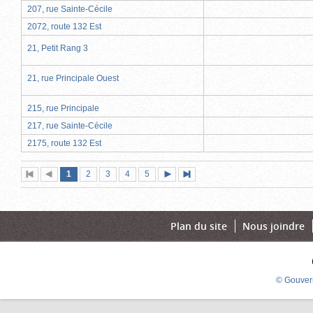
207, rue Sainte-Cécile
2072, route 132 Est
21, Petit Rang 3
21, rue Principale Ouest
215, rue Principale
217, rue Sainte-Cécile
2175, route 132 Est
Page
(page
Page
Page
Page
Page
1
Première
2
Page
3
4
5
Page
Dernière
actuelle)
page
précédente
suivante
page
Plan du site
Nous joindre
© Gouver