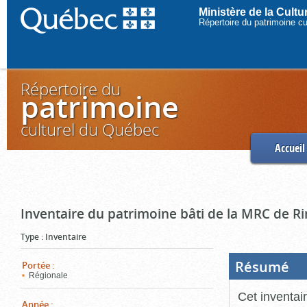
Ministère de la Cult
Répertoire du patrimoine c
Répertoire du
patrimoine
culturel du Québec
Accueil
Inventaire du patrimoine bâti de la MRC de R
Type
:
Inventaire
Résumé
(Boi
Portée
:
ouve
Régionale
cliq
pou
Cet inventai
ferm
Année
: