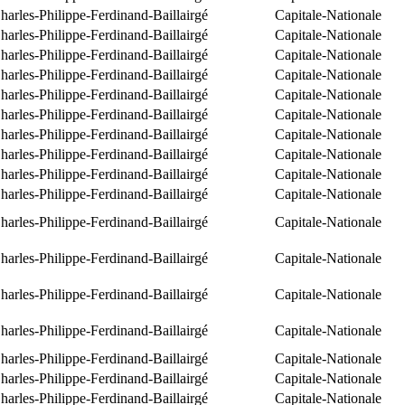
arles-Philippe-Ferdinand-Baillairgé
Capitale-Nationale
arles-Philippe-Ferdinand-Baillairgé
Capitale-Nationale
arles-Philippe-Ferdinand-Baillairgé
Capitale-Nationale
arles-Philippe-Ferdinand-Baillairgé
Capitale-Nationale
arles-Philippe-Ferdinand-Baillairgé
Capitale-Nationale
arles-Philippe-Ferdinand-Baillairgé
Capitale-Nationale
arles-Philippe-Ferdinand-Baillairgé
Capitale-Nationale
arles-Philippe-Ferdinand-Baillairgé
Capitale-Nationale
arles-Philippe-Ferdinand-Baillairgé
Capitale-Nationale
arles-Philippe-Ferdinand-Baillairgé
Capitale-Nationale
arles-Philippe-Ferdinand-Baillairgé
Capitale-Nationale
arles-Philippe-Ferdinand-Baillairgé
Capitale-Nationale
arles-Philippe-Ferdinand-Baillairgé
Capitale-Nationale
arles-Philippe-Ferdinand-Baillairgé
Capitale-Nationale
arles-Philippe-Ferdinand-Baillairgé
Capitale-Nationale
arles-Philippe-Ferdinand-Baillairgé
Capitale-Nationale
arles-Philippe-Ferdinand-Baillairgé
Capitale-Nationale