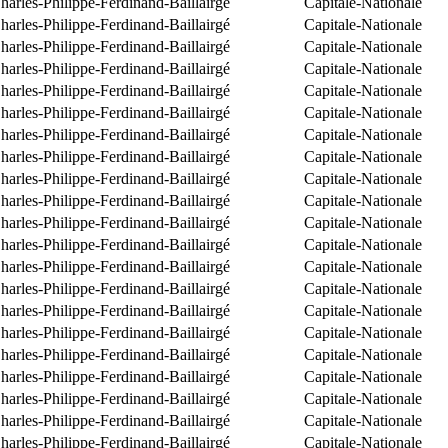
arles-Philippe-Ferdinand-Baillairgé
Capitale-Nationale
arles-Philippe-Ferdinand-Baillairgé
Capitale-Nationale
arles-Philippe-Ferdinand-Baillairgé
Capitale-Nationale
arles-Philippe-Ferdinand-Baillairgé
Capitale-Nationale
arles-Philippe-Ferdinand-Baillairgé
Capitale-Nationale
arles-Philippe-Ferdinand-Baillairgé
Capitale-Nationale
arles-Philippe-Ferdinand-Baillairgé
Capitale-Nationale
arles-Philippe-Ferdinand-Baillairgé
Capitale-Nationale
arles-Philippe-Ferdinand-Baillairgé
Capitale-Nationale
arles-Philippe-Ferdinand-Baillairgé
Capitale-Nationale
arles-Philippe-Ferdinand-Baillairgé
Capitale-Nationale
arles-Philippe-Ferdinand-Baillairgé
Capitale-Nationale
arles-Philippe-Ferdinand-Baillairgé
Capitale-Nationale
arles-Philippe-Ferdinand-Baillairgé
Capitale-Nationale
arles-Philippe-Ferdinand-Baillairgé
Capitale-Nationale
arles-Philippe-Ferdinand-Baillairgé
Capitale-Nationale
arles-Philippe-Ferdinand-Baillairgé
Capitale-Nationale
arles-Philippe-Ferdinand-Baillairgé
Capitale-Nationale
arles-Philippe-Ferdinand-Baillairgé
Capitale-Nationale
arles-Philippe-Ferdinand-Baillairgé
Capitale-Nationale
arles-Philippe-Ferdinand-Baillairgé
Capitale-Nationale