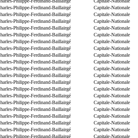
arles-Philippe-Ferdinand-Baillairgé
Capitale-Nationale
arles-Philippe-Ferdinand-Baillairgé
Capitale-Nationale
arles-Philippe-Ferdinand-Baillairgé
Capitale-Nationale
arles-Philippe-Ferdinand-Baillairgé
Capitale-Nationale
arles-Philippe-Ferdinand-Baillairgé
Capitale-Nationale
arles-Philippe-Ferdinand-Baillairgé
Capitale-Nationale
arles-Philippe-Ferdinand-Baillairgé
Capitale-Nationale
arles-Philippe-Ferdinand-Baillairgé
Capitale-Nationale
arles-Philippe-Ferdinand-Baillairgé
Capitale-Nationale
arles-Philippe-Ferdinand-Baillairgé
Capitale-Nationale
arles-Philippe-Ferdinand-Baillairgé
Capitale-Nationale
arles-Philippe-Ferdinand-Baillairgé
Capitale-Nationale
arles-Philippe-Ferdinand-Baillairgé
Capitale-Nationale
arles-Philippe-Ferdinand-Baillairgé
Capitale-Nationale
arles-Philippe-Ferdinand-Baillairgé
Capitale-Nationale
arles-Philippe-Ferdinand-Baillairgé
Capitale-Nationale
arles-Philippe-Ferdinand-Baillairgé
Capitale-Nationale
arles-Philippe-Ferdinand-Baillairgé
Capitale-Nationale
arles-Philippe-Ferdinand-Baillairgé
Capitale-Nationale
arles-Philippe-Ferdinand-Baillairgé
Capitale-Nationale
arles-Philippe-Ferdinand-Baillairgé
Capitale-Nationale