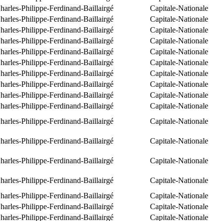
arles-Philippe-Ferdinand-Baillairgé
Capitale-Nationale
arles-Philippe-Ferdinand-Baillairgé
Capitale-Nationale
arles-Philippe-Ferdinand-Baillairgé
Capitale-Nationale
arles-Philippe-Ferdinand-Baillairgé
Capitale-Nationale
arles-Philippe-Ferdinand-Baillairgé
Capitale-Nationale
arles-Philippe-Ferdinand-Baillairgé
Capitale-Nationale
arles-Philippe-Ferdinand-Baillairgé
Capitale-Nationale
arles-Philippe-Ferdinand-Baillairgé
Capitale-Nationale
arles-Philippe-Ferdinand-Baillairgé
Capitale-Nationale
arles-Philippe-Ferdinand-Baillairgé
Capitale-Nationale
arles-Philippe-Ferdinand-Baillairgé
Capitale-Nationale
arles-Philippe-Ferdinand-Baillairgé
Capitale-Nationale
arles-Philippe-Ferdinand-Baillairgé
Capitale-Nationale
arles-Philippe-Ferdinand-Baillairgé
Capitale-Nationale
arles-Philippe-Ferdinand-Baillairgé
Capitale-Nationale
arles-Philippe-Ferdinand-Baillairgé
Capitale-Nationale
arles-Philippe-Ferdinand-Baillairgé
Capitale-Nationale