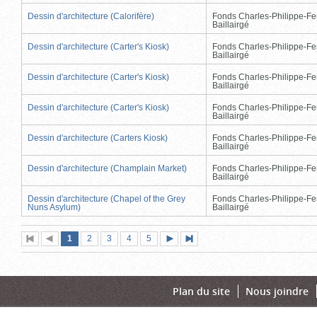
Dessin d'architecture (Calorifère)
Fonds Charles-Philippe-Fe
Baillairgé
Dessin d'architecture (Carter's Kiosk)
Fonds Charles-Philippe-Fe
Baillairgé
Dessin d'architecture (Carter's Kiosk)
Fonds Charles-Philippe-Fe
Baillairgé
Dessin d'architecture (Carter's Kiosk)
Fonds Charles-Philippe-Fe
Baillairgé
Dessin d'architecture (Carters Kiosk)
Fonds Charles-Philippe-Fe
Baillairgé
Dessin d'architecture (Champlain Market)
Fonds Charles-Philippe-Fe
Baillairgé
Dessin d'architecture (Chapel of the Grey
Fonds Charles-Philippe-Fe
Nuns Asylum)
Baillairgé
Page
(page
Page
Page
Page
Page
1
Première
2
Page
3
4
5
Page
Dernière
actuelle)
page
précédente
suivante
page
Plan du site
Nous joindre