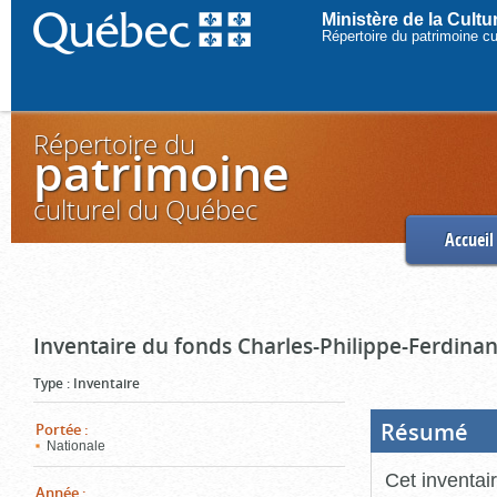
Ministère de la Cult
Répertoire du patrimoine c
Répertoire du
patrimoine
culturel du Québec
Accueil
Inventaire du fonds Charles-Philippe-Ferdinan
Type
:
Inventaire
Résumé
(Boi
Portée
:
ouve
Nationale
cliq
pou
Cet inventai
ferm
Année
: