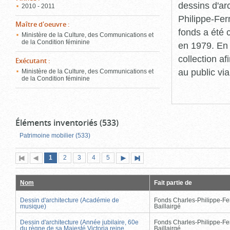
dessins d'ar
2010 - 2011
Philippe-Fer
Maître d'oeuvre
:
fonds a été c
Ministère de la Culture, des Communications et
de la Condition féminine
en 1979. En 
collection a
Exécutant
:
au public vi
Ministère de la Culture, des Communications et
de la Condition féminine
Éléments inventoriés (533)
Patrimoine mobilier (533)
Page
(page
Page
Page
Page
Page
1
Première
2
Page
3
4
5
Page
Dernière
actuelle)
page
précédente
suivante
page
Nom
Fait partie de
Dessin d'architecture (Académie de
Fonds Charles-Philippe-Fe
musique)
Baillairgé
Dessin d'architecture (Année jubilaire, 60e
Fonds Charles-Philippe-Fe
du règne de sa Majesté Victoria reine
Baillairgé