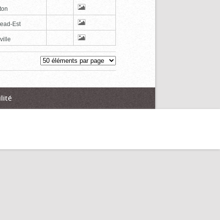
ton
tead-Est
ville
lité