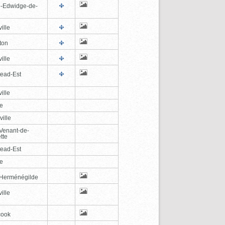
e-Edwidge-de-
n
ille
ton
ille
tead-Est
ille
le
ville
-Venant-de-
tte
tead-Est
le
-Herménégilde
ille
cook