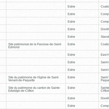
Estrie
Coati
Estrie
Comp
Estrie
Comp
Estrie
Dixvil
Estrie
Stans
Site patrimonial de la Paroisse-de-Saint-
Estrie
Coati
Edmond
Estrie
East 
Estrie
Saint
Estrie
Saint
Site du patrimoine de l'église de Saint-
Estrie
Saint
Venant-de-Paquette
Paque
Site du patrimoine du canton de Sainte-
Estrie
Saint
Edwidge-de-Clifton
Clifto
Estrie
Dixvil
Estrie
Comp