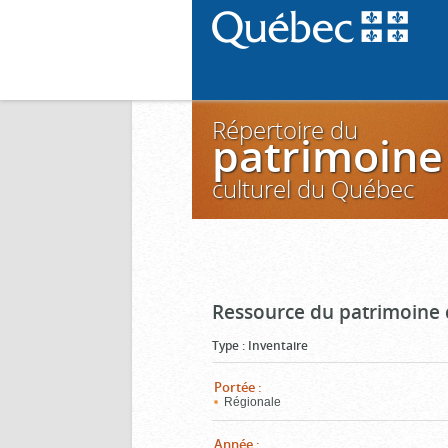
Répertoire du
patrimoine
culturel du Québec
Ressource du patrimoine 
Type
:
Inventaire
Portée
:
Régionale
Année
: