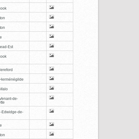
cook
ton
ton
le
tead-Est
cook
Hereford
-Herménégilde
-Malo
-Venant-de-
tte
e-Edwidge-de-
n
le
ton