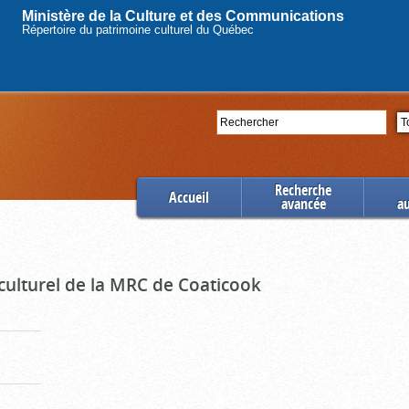
Ministère de la Culture et des Communications
Répertoire du patrimoine culturel du Québec
Rechercher
Se
Recherche
Accueil
avancée
a
culturel de la MRC de Coaticook