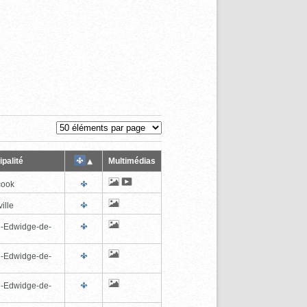
palité
Multimédias
cook
ille
e-Edwidge-de-
n
e-Edwidge-de-
n
e-Edwidge-de-
n