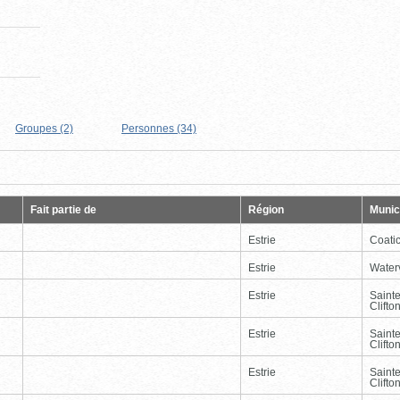
Groupes (2)
Personnes (34)
Page
Dernière
Fait partie de
Région
Munici
Estrie
Coati
Estrie
Waterv
Estrie
Saint
Clifto
Estrie
Saint
Clifto
Estrie
Saint
Clifto