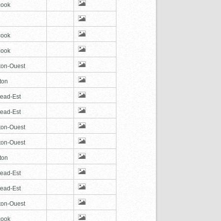
cook
cook
cook
ton-Ouest
ton
tead-Est
tead-Est
ton-Ouest
ton-Ouest
ton
tead-Est
tead-Est
ton-Ouest
cook