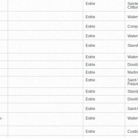
Estrie
Saint
Clifto
Estrie
Waterv
Estrie
Comp
Estrie
Waterv
Estrie
Stans
Estrie
Waterv
Estrie
Dixvil
Estrie
Martin
Estrie
Saint
Paque
Estrie
Stans
Estrie
Dixvil
Estrie
Saint
e-
Estrie
Waterv
Estrie
Coati