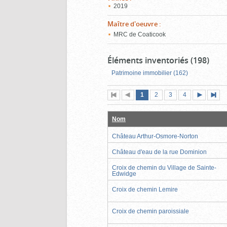
2019
Maître d'oeuvre
:
MRC de Coaticook
Éléments inventoriés (198)
Patrimoine immobilier (162)
Page
(page
Page
Page
Page
1
Première
2
Page
3
4
actuelle)
page
précédente
suivante
page
Nom
Château Arthur-Osmore-Norton
Château d'eau de la rue Dominion
Croix de chemin du Village de Sainte-
Edwidge
Croix de chemin Lemire
Croix de chemin paroissiale