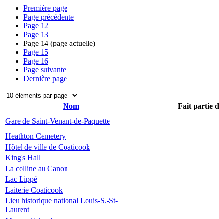
Première page
Page précédente
Page
12
Page
13
Page
14
(page actuelle)
Page
15
Page
16
Page suivante
Dernière page
Nom
Fait partie 
Gare de Saint-Venant-de-Paquette
Heathton Cemetery
Hôtel de ville de Coaticook
King's Hall
La colline au Canon
Lac Lippé
Laiterie Coaticook
Lieu historique national Louis-S.-St-
Laurent